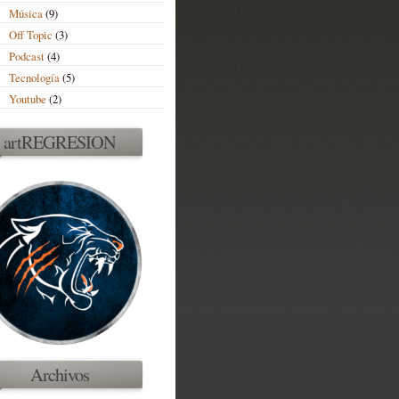
Música
(9)
Off Topic
(3)
Podcast
(4)
Tecnología
(5)
Youtube
(2)
artREGRESION
Archivos