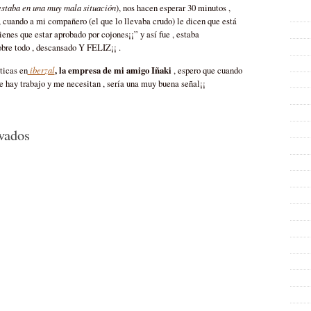
estaba en una muy mala situación
), nos hacen esperar 30 minutos ,
, cuando a mi compañero (el que lo llevaba crudo) le dicen que está
nes que estar aprobado por cojones¡¡” y así fue , estaba
bre todo , descansado Y FELIZ¡¡ .
iberzal
, la empresa de mi amigo Iñaki
ticas en
, espero que cuando
 hay trabajo y me necesitan , sería una muy buena señal¡¡
en
vados
El
Fin
de
un
Ciclo