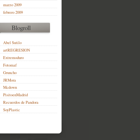
marzo 2009
febrero 2009
Blogroll
Abel Sutilo
artREGRESION
Extremoduro
Fotomaf
Gruncho
JRMora
Mcdown
PisitoenMadrid
Recuerdos de Pandora
SoyPlastic