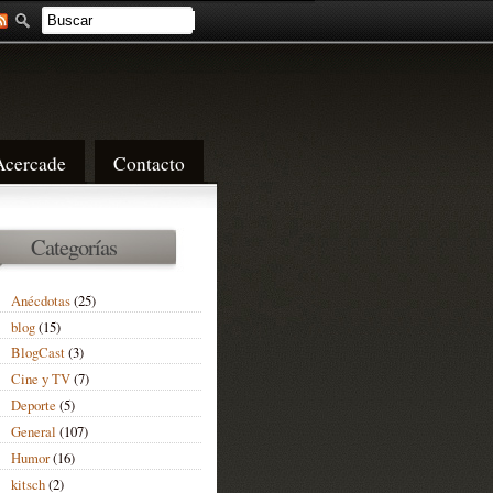
Acercade
Contacto
Categorías
Anécdotas
(25)
blog
(15)
BlogCast
(3)
Cine y TV
(7)
Deporte
(5)
General
(107)
Humor
(16)
kitsch
(2)