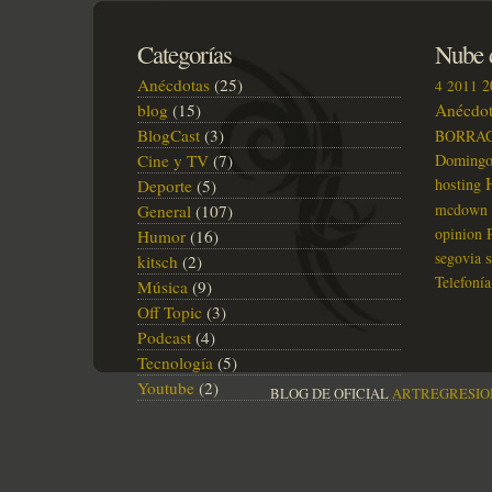
Categorías
Nube d
Anécdotas
(25)
2
4
2011
blog
(15)
Anécdot
BlogCast
(3)
BORRA
Cine y TV
(7)
Doming
hosting
Deporte
(5)
mcdown
General
(107)
opinion
Humor
(16)
segovia
kitsch
(2)
Telefonía
Música
(9)
Off Topic
(3)
Podcast
(4)
Tecnología
(5)
Youtube
(2)
BLOG DE OFICIAL
ARTREGRESIO