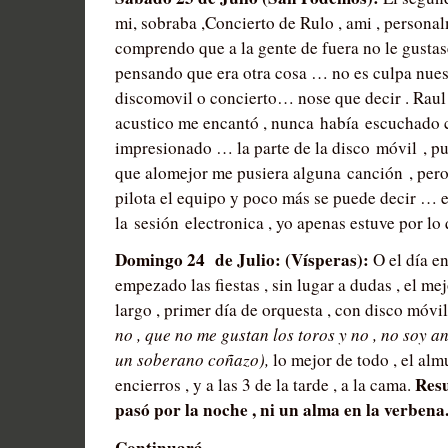
mi, sobraba ,Concierto de Rulo , ami , personal
comprendo que a la gente de fuera no le gustas
pensando que era otra cosa … no es culpa nuest
discomovil o concierto… nose que decir . Raul s
acustico me encantó , nunca había escuchado c
impresionado … la parte de la disco móvil , p
que alomejor me pusiera alguna canción , pero
pilota el equipo y poco más se puede decir … 
la sesión electronica , yo apenas estuve por lo
Domingo 24 de Julio: (Vísperas):
O el día e
empezado las fiestas , sin lugar a dudas , el mejo
largo , primer día de orquesta , con disco móv
no , que no me gustan los toros y no , no soy a
un soberano coñazo),
lo mejor de todo , el alm
Resu
encierros , y a las 3 de la tarde , a la cama.
pasó por la noche , ni un alma en la verbena
Continuará…