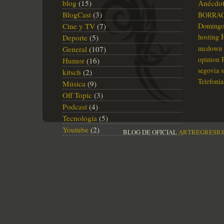
blog
(15)
Anécdot
BlogCast
(3)
BORRA
Cine y TV
(7)
Doming
hosting
Deporte
(5)
mcdown
General
(107)
opinion
Humor
(16)
segovia
kitsch
(2)
Telefonía
Música
(9)
Off Topic
(3)
Podcast
(4)
Tecnología
(5)
Youtube
(2)
BLOG DE OFICIAL
ARTREGRESIO