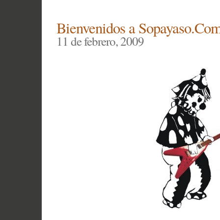
The
Last
Bienvenidos a Sopayaso.Co
Week¡¡
11 de febrero, 2009