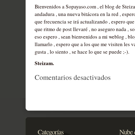
Bienvenidos a Sopayaso.com , el blog de Stei
andadura , una nueva bitácora en la red , esper
que frecuencia se irá actualizando , espero que
que ritmo de post llevaré , no aseguro nada , sol
eso espero , sean bienvenidos a mi weblog , blo
llamarlo , espero que a los que me visiten les va
gusta , lo siento , se hace lo que se puede ;-).
Steizam.
en
Comentarios desactivados
Bienvenid
a
Sopayaso
Categorías
Nube d