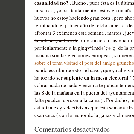
casualidad no?
. Bueno , pues ésta es la últi
nosotros , yo particularmente , estoy en un añ
huevos
no estoy haciendo gran cosa , pero ahora
terminando el primer año del ciclo superior de 
afrontar 3 exámenes ésta semana , martes , juev
la puta asignatura de
programación , asignatura
particularmente a la pjnqvª1md+`ç+´ç de la pro
mañana son las elecciones europeas , si queréi
sobre el tema visitad el post del amigo grunch
pando escribir de esto ; el caso , que yo al viv
suplente en la mesa electoral
ha tocado ser
( 
cobras nada de nada y encima te putean teniend
las 8 de la mañana en la puerta del ayuntamient
falta puedes regresar a la cama ) . Por dicho , 
estudiantes y selectivistas que ésta semana afro
examenes ( con la menor de la ganas y el mayor
en
Comentarios desactivados