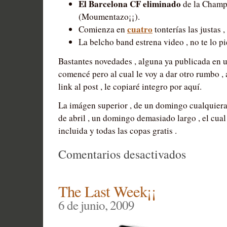
El Barcelona CF eliminado
de la Champ
(Moumentazo¡¡).
cuatro
Comienza en
tonterías las justas 
La belcho band estrena video , no te lo pi
Bastantes novedades , alguna ya publicada en
comencé pero al cual le voy a dar otro rumbo , 
link al post , le copiaré integro por aquí.
La imágen superior , de un domingo cualquiera
de abril , un domingo demasiado largo , el cua
incluida y todas las copas gratis .
en
Comentarios desactivados
2
Meses
The Last Week¡¡
mas
6 de junio, 2009
tarde