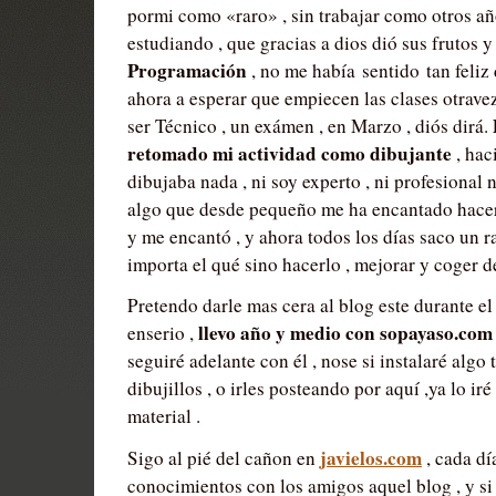
pormi como «raro» , sin trabajar como otros añ
estudiando , que gracias a dios dió sus frutos 
Programación
, no me había sentido tan feli
ahora a esperar que empiecen las clases otravez
ser Técnico , un exámen , en Marzo , diós dirá.
retomado mi actividad como dibujante
, ha
dibujaba nada , ni soy experto , ni profesional n
algo que desde pequeño me ha encantado hacer ,
y me encantó , y ahora todos los días saco un r
importa el qué sino hacerlo , mejorar y coger de
Pretendo darle mas cera al blog este durante el 
llevo año y medio con sopayaso.co
enserio ,
seguiré adelante con él , nose si instalaré algo 
dibujillos , o irles posteando por aquí ,ya lo 
material .
javielos.com
Sigo al pié del cañon en
, cada dí
conocimientos con los amigos aquel blog , y si 