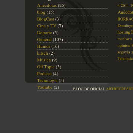
Anécdotas
(25)
2
4
2011
blog
(15)
Anécdot
BlogCast
(3)
BORRA
Cine y TV
(7)
Doming
hosting
Deporte
(5)
mcdown
General
(107)
opinion
Humor
(16)
segovia
kitsch
(2)
Telefonía
Música
(9)
Off Topic
(3)
Podcast
(4)
Tecnología
(5)
Youtube
(2)
BLOG DE OFICIAL
ARTREGRESIO