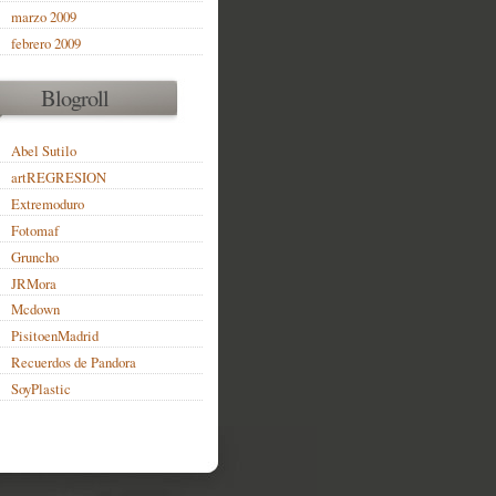
marzo 2009
febrero 2009
Blogroll
Abel Sutilo
artREGRESION
Extremoduro
Fotomaf
Gruncho
JRMora
Mcdown
PisitoenMadrid
Recuerdos de Pandora
SoyPlastic