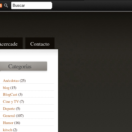
Acercade
Contacto
Categorías
Anécdotas
(25)
blog
(15)
BlogCast
(3)
Cine y TV
(7)
Deporte
(5)
General
(107)
Humor
(16)
kitsch
(2)