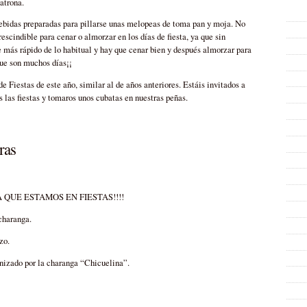
atrona.
bebidas preparadas para pillarse unas melopeas de toma pan y moja. No
scindible para cenar o almorzar en los días de fiesta, ya que sin
e más rápido de lo habitual y hay que cenar bien y después almorzar para
que son muchos días¡¡
e Fiestas de este año, similar al de años anteriores. Estáis invitados a
s las fiestas y tomaros unos cubatas en nuestras peñas.
ras
A QUE ESTAMOS EN FIESTAS!!!!
charanga.
zo.
nizado por la charanga “Chicuelina”.