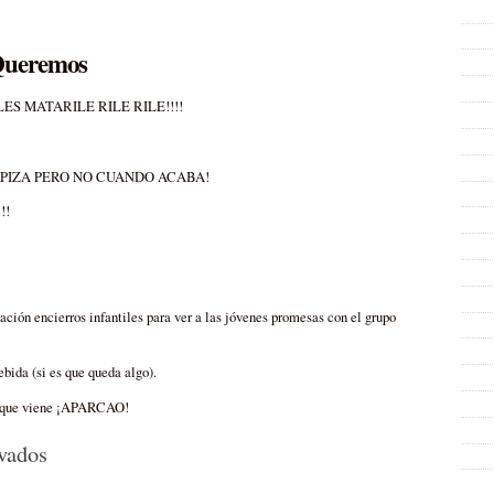
Queremos
LES MATARILE RILE RILE!!!!
PIZA PERO NO CUANDO ACABA!
!!
ción encierros infantiles para ver a las jóvenes promesas con el grupo
bida (si es que queda algo).
ño que viene ¡APARCAO!
en
vados
Fiestas