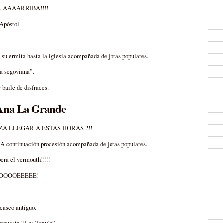
AL AAAARRIBA!!!!
Apóstol.
su ermita hasta la iglesia acompañada de jotas populares.
da segoviana”.
baile de disfraces.
 Ana La Grande
NZA LLEGAR A ESTAS HORAS ?!!
 A continuación procesión acompañada de jotas populares.
pera el vermouth!!!!!
OOOOOEEEEE!
 casco antiguo.
orquesta “Los Tony´s”.