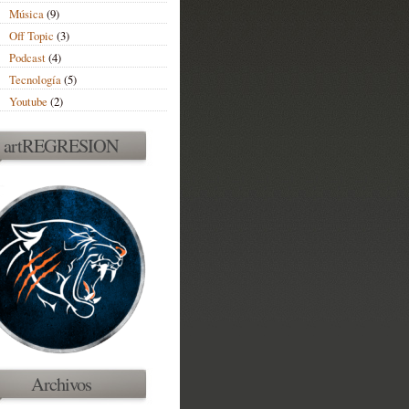
Música
(9)
Off Topic
(3)
Podcast
(4)
Tecnología
(5)
Youtube
(2)
artREGRESION
Archivos