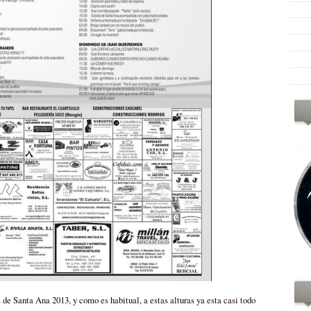
 de Santa Ana 2013, y como es habitual, a estas alturas ya esta casi todo