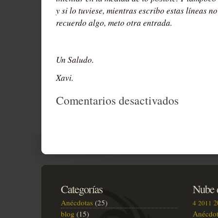
y si lo tuviese, mientras escribo estas líneas n
recuerdo algo, meto otra entrada.
Un Saludo.
Xavi.
en
Comentarios desactivados
Se
acabó
el
verano
Categorías
Nube d
Anécdotas
(25)
2
4
2011
blog
(15)
Anécdot