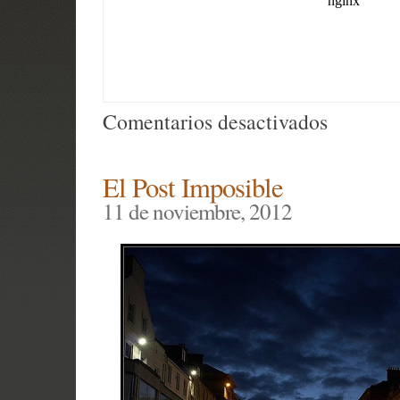
en
Comentarios desactivados
Locura
Transitori
El Post Imposible
–
11 de noviembre, 2012
2.
Artículos
de
Lujo