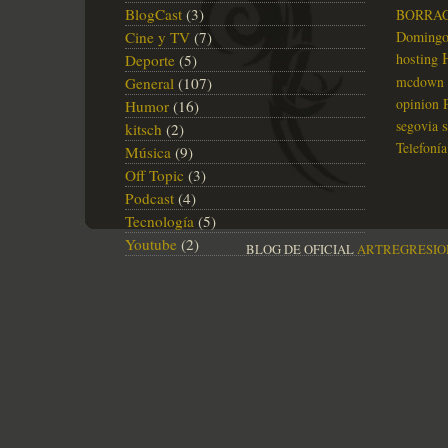
BlogCast
(3)
BORRA
Cine y TV
(7)
Doming
hosting
Deporte
(5)
mcdown
General
(107)
opinion
Humor
(16)
segovia
kitsch
(2)
Telefonía
Música
(9)
Off Topic
(3)
Podcast
(4)
Tecnología
(5)
Youtube
(2)
BLOG DE OFICIAL
ARTREGRESIO