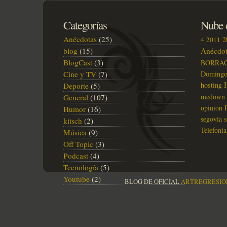
Categorías
Nube d
Anécdotas
(25)
2
4
2011
blog
(15)
Anécdot
BlogCast
(3)
BORRA
Cine y TV
(7)
Doming
hosting
Deporte
(5)
mcdown
General
(107)
opinion
Humor
(16)
segovia
kitsch
(2)
Telefonía
Música
(9)
Off Topic
(3)
Podcast
(4)
Tecnología
(5)
Youtube
(2)
BLOG DE OFICIAL
ARTREGRESIO