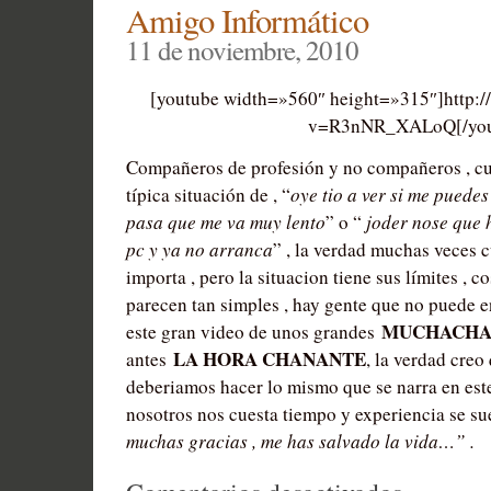
formas
Amigo Informático
de
11 de noviembre, 2010
Reirse
[youtube width=»560″ height=»315″]http:
del
v=R3nNR_XALoQ[/you
de
Telepizza
Compañeros de profesión y no compañeros , cu
típica situación de , “
oye tio a ver si me puedes
pasa que me va muy lento
” o “
joder nose que 
pc y ya no arranca
” , la verdad muchas veces 
importa , pero la situacion tiene sus límites , 
parecen tan simples , hay gente que no puede ent
MUCHACHA
este gran video de unos grandes
LA HORA CHANANTE
antes
, la verdad cre
deberiamos hacer lo mismo que se narra en este
nosotros nos cuesta tiempo y experiencia se su
muchas gracias , me has salvado la vida…” .
en