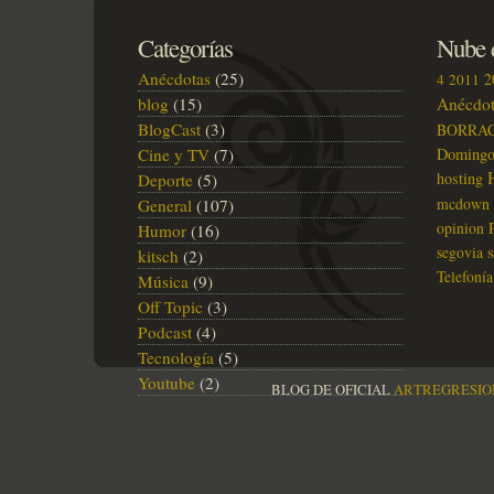
buscando
trabajo…
Categorías
Nube d
Anécdotas
(25)
2
4
2011
blog
(15)
Anécdot
BlogCast
(3)
BORRA
Cine y TV
(7)
Doming
hosting
Deporte
(5)
mcdown
General
(107)
opinion
Humor
(16)
segovia
kitsch
(2)
Telefonía
Música
(9)
Off Topic
(3)
Podcast
(4)
Tecnología
(5)
Youtube
(2)
BLOG DE OFICIAL
ARTREGRESIO