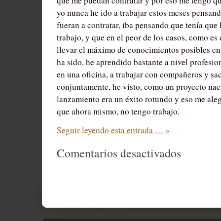
que me puedan contratar y por eso me tengo que
yo nunca he ido a trabajar estos meses pensan
fueran a contratar, iba pensando que tenía que 
trabajo, y que en el peor de los casos, como es
llevar el máximo de conocimientos posibles en 
ha sido, he aprendido bastante a nivel profesiona
en una oficina, a trabajar con compañeros y sa
conjuntamente, he visto, como un proyecto nacía
lanzamiento era un éxito rotundo y eso me aleg
que ahora mismo, no tengo trabajo.
Seguir leyendo esta entrada … »
en
Comentarios desactivados
Se
Acabó
una
etapa…