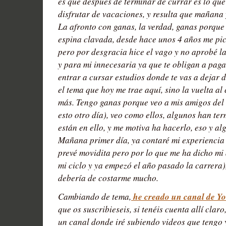
es que después de terminar de currar es lo qu
disfrutar de vacaciones, y resulta que mañana 
La afronto con ganas, la verdad, ganas porque 
espina clavada, desde hace unos 4 años me picó
pero por desgracia hice el vago y no aprobé la
y para mi innecesaria ya que te obligan a pag
entrar a cursar estudios donde te vas a dejar di
el tema que hoy me trae aquí, sino la vuelta al 
más. Tengo ganas porque veo a mis amigos del 
esto otro día), veo como ellos, algunos han te
están en ello, y me motiva ha hacerlo, eso y a
Mañana primer día, ya contaré mi experiencia 
prevé movidita pero por lo que me ha dicho mi
mi ciclo y ya empezó el año pasado la carrera), 
debería de costarme mucho.
he creado un canal de Y
Cambiando de tema,
que os suscribieseis, si tenéis cuenta allí clar
un canal donde iré subiendo videos que tengo 