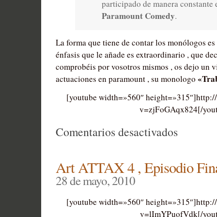
participado de manera constante 
Paramount Comedy
.
La forma que tiene de contar los monólogos es 
énfasis que le añade es extraordinario , que dec
comprobéis por vosotros mismos , os dejo un v
«Tra
actuaciones en paramount , su monologo
[youtube width=»560″ height=»315″]http:
v=zjFoGAqx824[/you
en
Comentarios desactivados
Mcdown
Comedy
Art ATTAX 4 , Episodio Fin
28 de mayo, 2010
[youtube width=»560″ height=»315″]http:
v=lImYPuofVdk[/yout