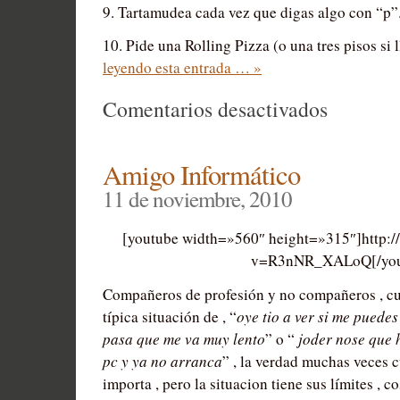
9. Tartamudea cada vez que digas algo con “p”
10. Pide una Rolling Pizza (o una tres pisos si
leyendo esta entrada … »
en
Comentarios desactivados
40
formas
Amigo Informático
de
11 de noviembre, 2010
Reirse
[youtube width=»560″ height=»315″]http:
del
v=R3nNR_XALoQ[/you
de
Telepizza
Compañeros de profesión y no compañeros , cu
típica situación de , “
oye tio a ver si me puedes
pasa que me va muy lento
” o “
joder nose que 
pc y ya no arranca
” , la verdad muchas veces 
importa , pero la situacion tiene sus límites , 