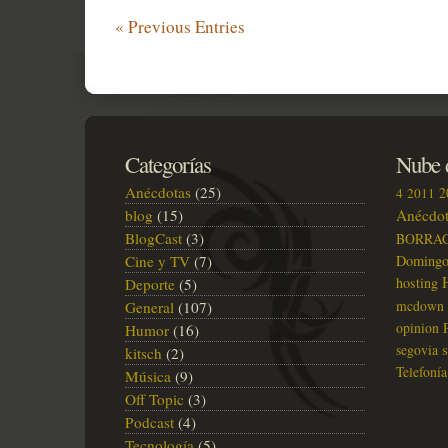
Belcho
« Previous Entries
Band
«Estoy
malo»
Categorías
Nube d
Anécdotas
(25)
2
4
2011
blog
(15)
Anécdot
BlogCast
(3)
BORRA
Cine y TV
(7)
Doming
hosting
Deporte
(5)
mcdown
General
(107)
opinion
Humor
(16)
segovia
kitsch
(2)
Telefonía
Música
(9)
Off Topic
(3)
Podcast
(4)
Tecnología
(5)