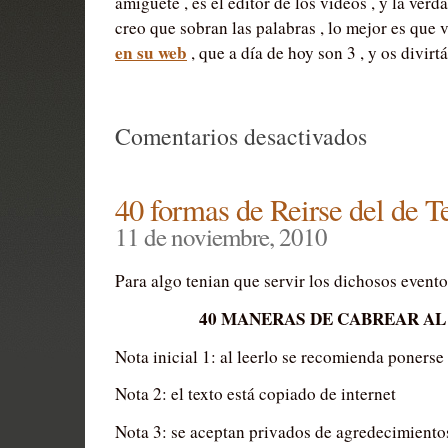
amiguete , es el editor de los videos , y la verd
creo que sobran las palabras , lo mejor es que v
en su web
, que a día de hoy son 3 , y os divirtá
en
Comentarios desactivados
Bar
Baridades
40 formas de Reirse del de T
Nueva
11 de noviembre, 2010
serie
Para algo tenian que servir los dichosos evento
Online
40 MANERAS DE CABREAR AL
Nota inicial 1: al leerlo se recomienda ponerse 
Nota 2: el texto está copiado de internet
Nota 3: se aceptan privados de agredecimientos