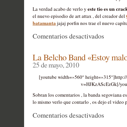
este tio es un crac
La verdad acabo de verlo y
el nuevo episodio de art attax , del creador del
batamanta
jajaj porfin nos trae el nuevo capí
en
Comentarios desactivados
Art
ATTAX
La Belcho Band «Estoy mal
4
25 de mayo, 2010
,
[youtube width=»560″ height=»315″]http:
Episodio
v=HJKzAScEzGk[/you
Final
Sobran los comentarios , la banda segoviana es
lo mismo verlo que contarlo , os dejo el video p
en
Comentarios desactivados
La