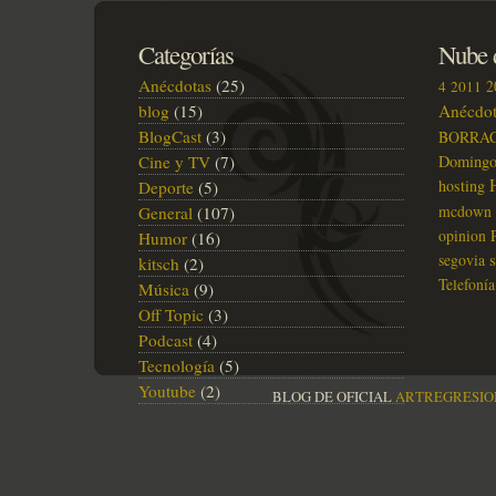
Categorías
Nube d
Anécdotas
(25)
2
4
2011
blog
(15)
Anécdot
BlogCast
(3)
BORRA
Cine y TV
(7)
Doming
hosting
Deporte
(5)
mcdown
General
(107)
opinion
Humor
(16)
segovia
kitsch
(2)
Telefonía
Música
(9)
Off Topic
(3)
Podcast
(4)
Tecnología
(5)
Youtube
(2)
BLOG DE OFICIAL
ARTREGRESIO