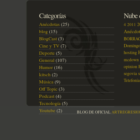
Categorías
Nube d
Anécdotas
(25)
2
4
2011
blog
(15)
Anécdot
BlogCast
(3)
BORRA
Cine y TV
(7)
Doming
hosting
Deporte
(5)
mcdown
General
(107)
opinion
Humor
(16)
segovia
kitsch
(2)
Telefonía
Música
(9)
Off Topic
(3)
Podcast
(4)
Tecnología
(5)
Youtube
(2)
BLOG DE OFICIAL
ARTREGRESIO