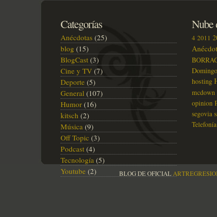
Categorías
Nube d
Anécdotas
(25)
2
4
2011
blog
(15)
Anécdot
BlogCast
(3)
BORRA
Cine y TV
(7)
Doming
hosting
Deporte
(5)
mcdown
General
(107)
opinion
Humor
(16)
segovia
kitsch
(2)
Telefonía
Música
(9)
Off Topic
(3)
Podcast
(4)
Tecnología
(5)
Youtube
(2)
BLOG DE OFICIAL
ARTREGRESIO