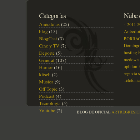
Categorías
Nube d
Anécdotas
(25)
2
4
2011
blog
(15)
Anécdot
BlogCast
(3)
BORRA
Cine y TV
(7)
Doming
hosting
Deporte
(5)
mcdown
General
(107)
opinion
Humor
(16)
segovia
kitsch
(2)
Telefonía
Música
(9)
Off Topic
(3)
Podcast
(4)
Tecnología
(5)
Youtube
(2)
BLOG DE OFICIAL
ARTREGRESIO