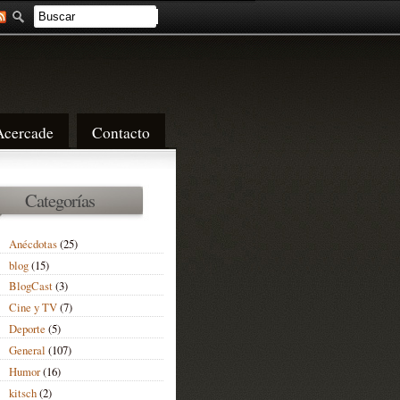
Acercade
Contacto
Categorías
Anécdotas
(25)
blog
(15)
BlogCast
(3)
Cine y TV
(7)
Deporte
(5)
General
(107)
Humor
(16)
kitsch
(2)