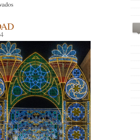
en
vados
Always,
102
DAD
Felicidades!
24