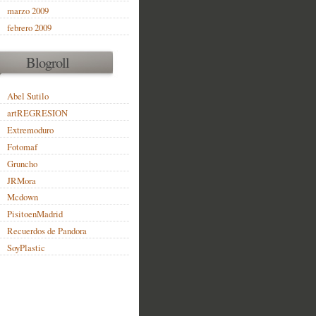
marzo 2009
febrero 2009
Blogroll
Abel Sutilo
artREGRESION
Extremoduro
Fotomaf
Gruncho
JRMora
Mcdown
PisitoenMadrid
Recuerdos de Pandora
SoyPlastic