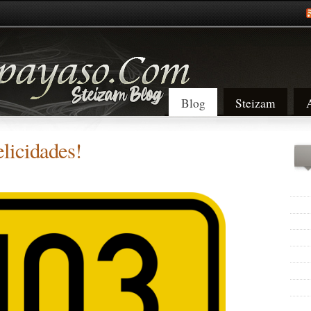
Blog
Steizam
licidades!