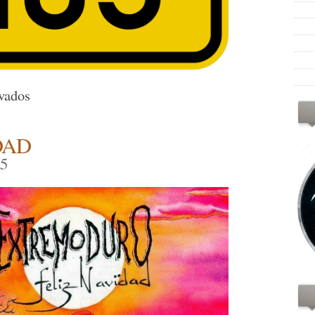
en
vados
Always,
103
DAD
Felicidades!
25