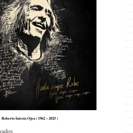
Roberto Iniesta Ojea ( 1962 – 2025 )
en
vados