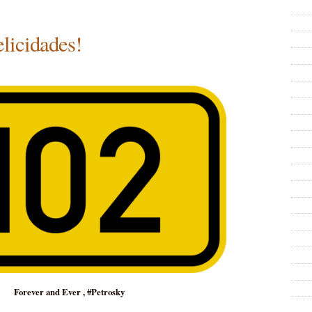
Hasta
siempre
licidades!
Robe.
Forever and Ever , #Petrosky